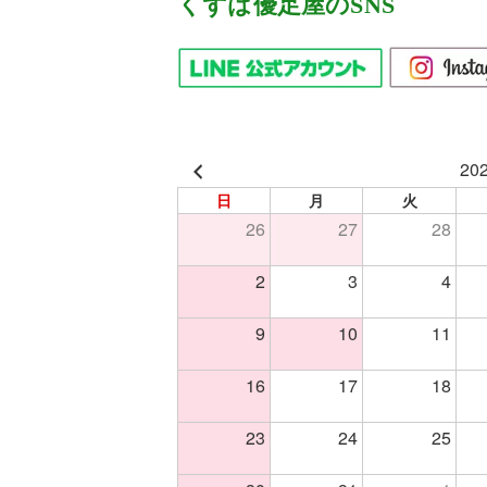
くずは優足屋のSNS
20
日
月
火
26
27
28
2
3
4
9
10
11
16
17
18
23
24
25