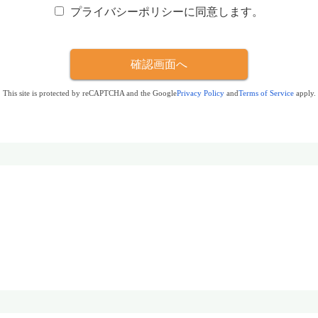
プライバシーポリシーに同意します。
上記利用目的の範囲内で外部に委託する場合があります。
問い合わせ窓口について
This site is protected by reCAPTCHA and the Google
Privacy Policy
and
Terms of Service
apply.
示等（開示、訂正、追加又は削除など）を請求する場合には、
窓口
outlook.jp