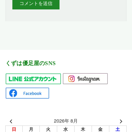
くずは優足屋のSNS
2026年 8月
日
月
火
水
木
金
土