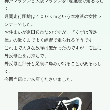
神戸マラソンと大阪マラソンを2週連続で走るらし
く、
月間走行距離は４００ｋｍという本格派の女性ラ
ンナーでした。
お住まいが京田辺市なのですが、『くずは優足
屋』の近くまでよく練習で走られるそうです！
これまで大きな故障は無かったのですが、右足に
外反母趾をお持ちで、
外反母趾部分と足裏に痛みが出ることがあるらし
く、
今回当店にご来店くださいました。