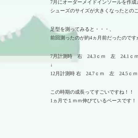
7月にオーダーメイドインソールを作成
シューズのサイズが大きくなったとの
足型を測ってみると・・・、
前回測ったのが約4ヵ月前だったのです
7月計測時 右 24.3ｃｍ 左 24.1ｃ
↓
12月計測時 右 24.7ｃｍ 左 24.5ｃｍ
この時期の成長ってすごいですね！！
1ヵ月で１ｍｍ伸びているペースです！