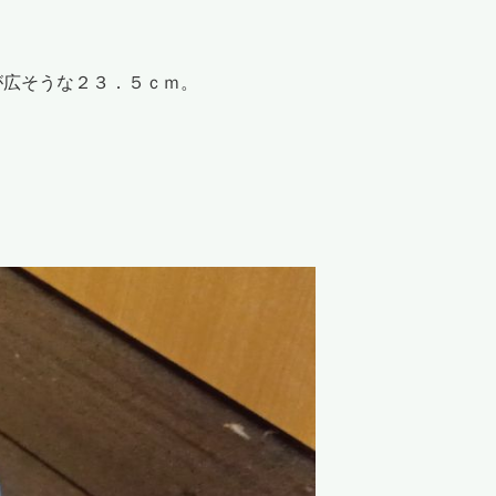
が広そうな２３．５ｃｍ。