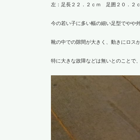
左：足長２２．２ｃｍ 足囲２０．２
今の若い子に多い幅の細い足型でやや
靴の中での隙間が大きく、動きにロス
特に大きな故障などは無いとのことで