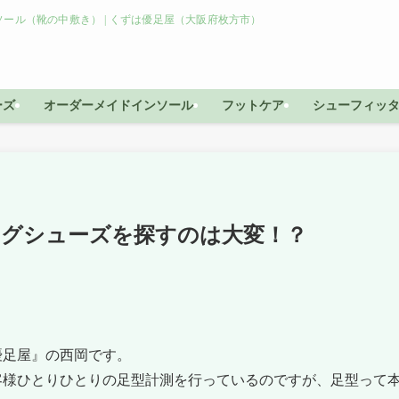
ール（靴の中敷き） | くずは優足屋（大阪府枚方市）
ーズ
オーダーメイドインソール
フットケア
シューフィッ
ングシューズを探すのは大変！？
優足屋』の西岡です。
客様ひとりひとりの足型計測を行っているのですが、足型って