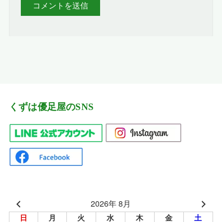
くずは優足屋のSNS
2026年 8月
日
月
火
水
木
金
土