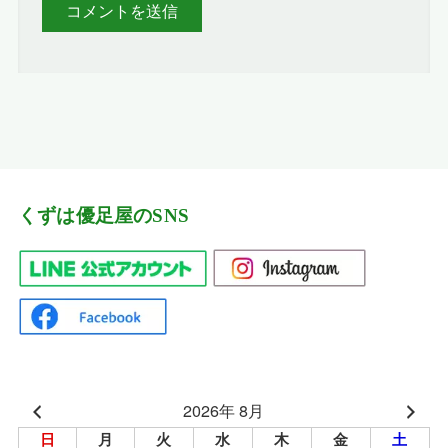
くずは優足屋のSNS
2026年 8月
日
月
火
水
木
金
土