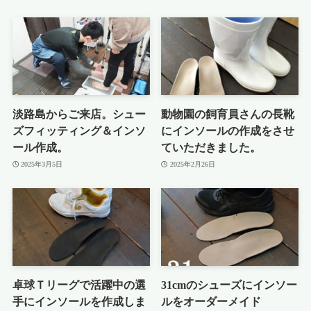
淡路島からご来店。シュー
動物園の飼育員さんの長靴
ズフィッティング＆インソ
にインソールの作成をさせ
ール作成。
ていただきました。
2025年3月5日
2025年2月26日
卓球Ｔリーグで活躍中の選
31cmのシューズにインソー
手にインソールを作成しま
ルをオーダーメイド