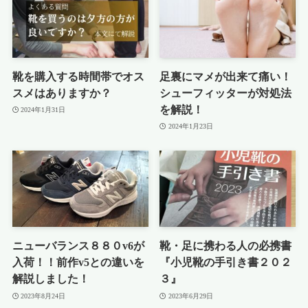
靴を購入する時間帯でオス
足裏にマメが出来て痛い！
スメはありますか？
シューフィッターが対処法
を解説！
2024年1月31日
2024年1月23日
ニューバランス８８０v6が
靴・足に携わる人の必携書
入荷！！前作v5との違いを
『小児靴の手引き書２０２
解説しました！
３』
2023年8月24日
2023年6月29日