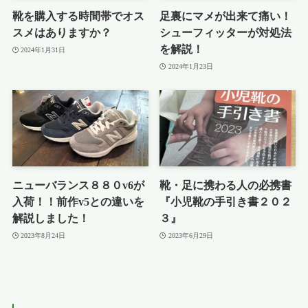
靴を購入する時間帯でオス
足裏にマメが出来て痛い！
スメはありますか？
シューフィッターが対処法
を解説！
2024年1月31日
2024年1月23日
ニューバランス８８０v6が
靴・足に携わる人の必携書
入荷！！前作v5との違いを
『小児靴の手引き書２０２
解説しました！
３』
2023年8月24日
2023年6月29日