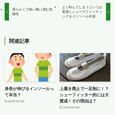
よく転んでしまうというお
柔らかくて軽い靴に潜む危
客様にシューズフィッティ
険性
ング＆インソール作成
関連記事
身長が伸びるインソールっ
上履き廃止で一足制に！？
て本当？
シューフィッター的には大
賛成！その理由は？
2025年3月13日
2025年2月14日