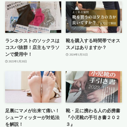
ランネクストのソックスは
靴を購入する時間帯でオス
コスパ抜群！店主もマラソ
スメはありますか？
ンで愛用中！
2024年1月31日
2025年1月20日
足裏にマメが出来て痛い！
靴・足に携わる人の必携書
シューフィッターが対処法
『小児靴の手引き書２０２
を解説！
３』