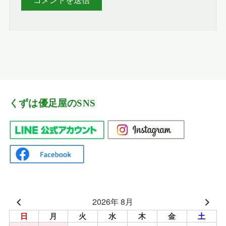
くずは優足屋のSNS
2026年 8月
日
月
火
水
木
金
土