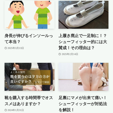
身長が伸びるインソールっ
上履き廃止で一足制に！？
て本当？
シューフィッター的には大
賛成！その理由は？
2025年3月13日
2025年2月14日
靴を購入する時間帯でオス
足裏にマメが出来て痛い！
スメはありますか？
シューフィッターが対処法
を解説！
2024年1月31日