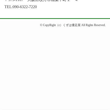
TEL:090-6322-7220
©
CopyRight（c）くずは優足屋 All Rights Reserved.