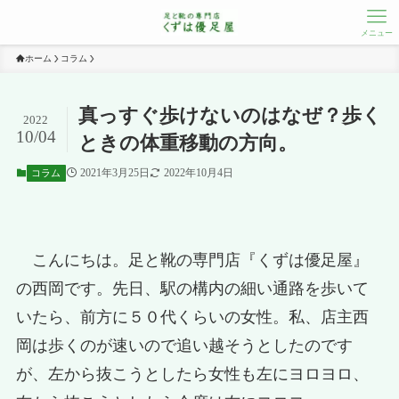
メニュー
ホーム
コラム
真っすぐ歩けないのはなぜ？歩く
2022
10/04
ときの体重移動の方向。
2021年3月25日
2022年10月4日
コラム
こんにちは。足と靴の専門店『くずは優足屋』
の西岡です。先日、駅の構内の細い通路を歩いて
いたら、前方に５０代くらいの女性。私、店主西
岡は歩くのが速いので追い越そうとしたのです
が、左から抜こうとしたら女性も左にヨロヨロ、