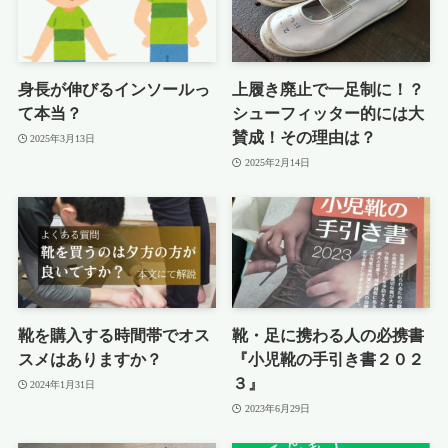
身長が伸びるインソールっ
上履き廃止で一足制に！？
て本当？
シューフィッター的には大
賛成！その理由は？
2025年3月13日
2025年2月14日
靴を購入する時間帯でオス
靴・足に携わる人の必携書
スメはありますか？
『小児靴の手引き書２０２
３』
2024年1月31日
2023年6月29日